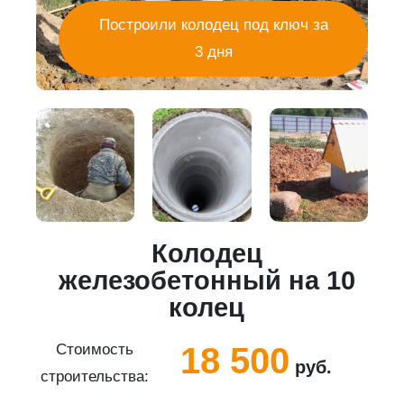
Построили колодец под ключ за
3 дня
Колодец
5
железобетонный на 10
колец
18 500
Стоимость
руб.
строительства:
с