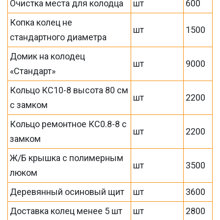
Очистка места для колодца
шт
600
Копка колец не
шт
1500
стандартного диаметра
Домик на колодец
шт
9000
«Стандарт»
Кольцо КС10-8 высота 80 см
шт
2200
с замком
Кольцо ремонтное КС0.8-8 с
шт
2200
замком
Ж/Б крышка с полимерным
шт
3500
люком
Деревянный осиновый щит
шт
3600
Доставка колец менее 5 шт
шт
2800